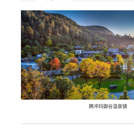
腾冲玛御谷温泉镇