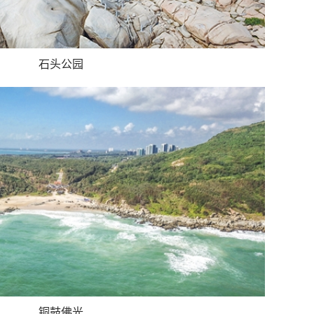
石头公园
铜鼓佛光